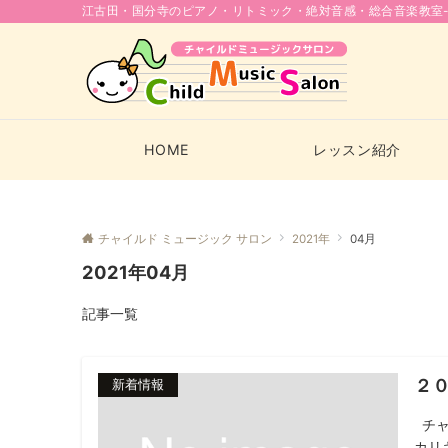
江古田・国分寺のピアノ・リトミック・絶対音感・総合音楽教室-
HOME
レッスン紹介
チャイルド ミュージック サロン
2021年
04月
2021年04月
記事一覧
２
新着情報
チャ
カリキ